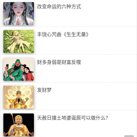
改变命运的六种方式
丰饶心咒曲《生生无量》
财多身弱是财富反噬
发财梦
天赦日撞土地婆诞辰可以做什么？