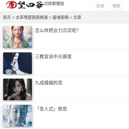
切換繁體版
目录
搜索
首页
>
太菲瑪楚茜茜開運
>
靈魂密碼
> 文章
怎么样把业力沉淀呢？
三教宣说中元普度
九成婚姻的苦
「圣人式」慈悲