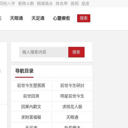
四柱八字
紫微斗數
開運風水
姓名學
面相
星座
生
天眼通
天足通
心靈療愈
搜索
搜索
导航目录
举
前世今生楚茜茜
前世今生研討
前世回溯
明星前世今生
因果內觀文
求桃花人脈
求財富福報
天眼通
天足通
外星療法