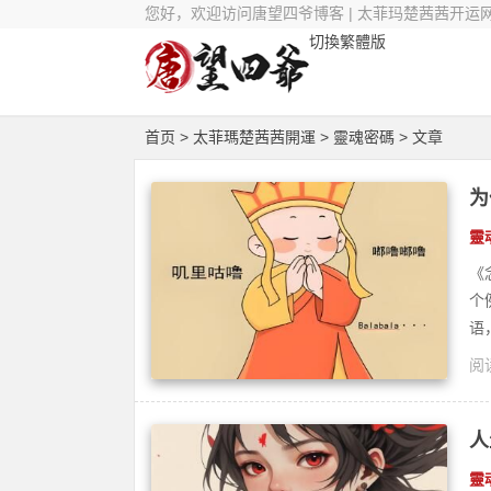
您好，欢迎访问唐望四爷博客 | 太菲玛楚茜茜开运
切換繁體版
首页
>
太菲瑪楚茜茜開運
>
靈魂密碼
> 文章
为
靈
《
个
语
阅读
修
人
靈