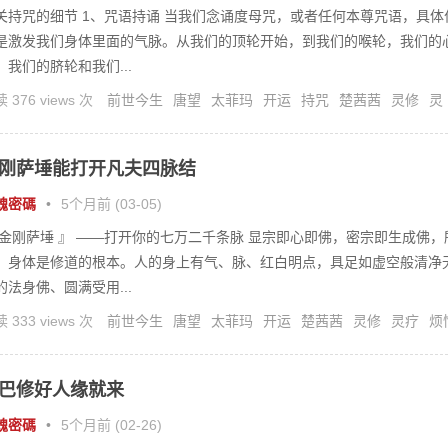
关持咒的细节 1、咒语持诵 当我们念诵度母咒，或者任何本尊咒语，具体
是激发我们身体里面的气脉。从我们的顶轮开始，到我们的喉轮，我们的
，我们的脐轮和我们...
 376 views 次
前世今生
唐望
太菲玛
开运
持咒
楚茜茜
灵修
灵
刚萨埵能打开凡夫四脉结
魂密碼
•
5个月前 (03-05)
 金刚萨埵 』 ——打开你的七万二千条脉 显宗即心即佛，密宗即生成佛，
，身体是修道的根本。人的身上有气、脉、红白明点，具足如虚空般清净
的法身佛、圆满受用...
 333 views 次
前世今生
唐望
太菲玛
开运
楚茜茜
灵修
灵疗
烦
魔脉
巴修好人缘就来
魂密碼
•
5个月前 (02-26)