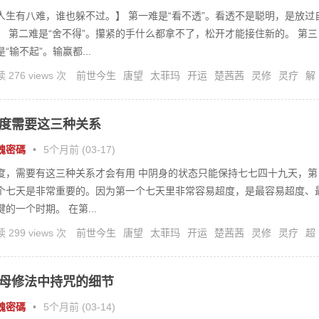
人生有八难，谁也躲不过。】 第一难是“看不透”。看透不是聪明，是放过
。 第二难是“舍不得”。攥紧的手什么都拿不了，松开才能接住新的。 第三
是“输不起”。输赢都...
 276 views 次
前世今生
唐望
太菲玛
开运
楚茜茜
灵修
灵疗
解
度需要这三种关系
魂密碼
•
5个月前 (03-17)
度，需要有这三种关系才会有用 中阴身的状态只能保持七七四十九天，第
个七天是非常重要的。因为第一个七天里非常容易超度，是最容易超度、
键的一个时期。 在第...
 299 views 次
前世今生
唐望
太菲玛
开运
楚茜茜
灵修
灵疗
超
母修法中持咒的细节
魂密碼
•
5个月前 (03-14)