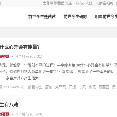
网
太菲瑪楚茜茜開運
求桃花人脈
求財富福報
前世今生楚茜茜
前世今生研討
明星前世今
什么心咒会有能量？
魂密碼
•
4个月前 (03-31)
念咒，就像是一个雕刻本尊的过程》—幸给喇嘛 为什么心咒会有能量？ 
例子，假如你对别人简单地说一句"我不喜欢你"，或者说了一些消极的话
，一定会对对方产生很大...
 331 views 次
前世今生
唐望
太菲玛
开运
心咒
念咒
楚茜茜
灵
灵疗
生有八难
魂密碼
•
5个月前 (03-20)