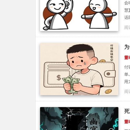
会
慧
话四
阅读
疗
为
靈
付
单
用
阅读
焦
死
靈