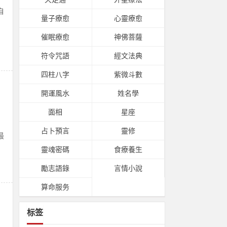
自
量子療愈
心靈療愈
催眠療愈
神佛菩薩
符令咒語
經文法典
四柱八字
紫微斗數
開運風水
姓名學
面相
星座
占卜預言
靈修
最
靈魂密碼
食療養生
勵志語錄
言情小說
算命服务
标签