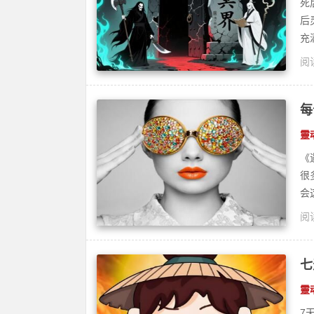
死
后
充
阅读
疗
每
靈
《
很
会这
阅读
疗
七
靈
7