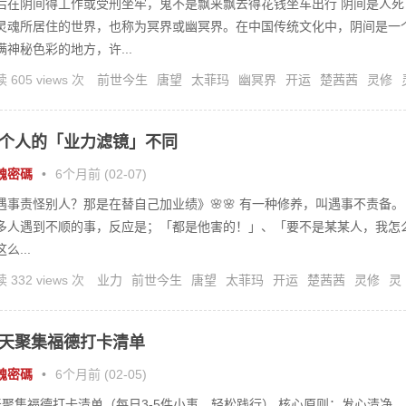
后在阴间得工作或受刑坐牢，鬼不是飘来飘去得花钱坐车出行 阴间是人死
灵魂所居住的世界，也称为冥界或幽冥界。在中国传统文化中，阴间是一
满神秘色彩的地方，许...
 605 views 次
前世今生
唐望
太菲玛
幽冥界
开运
楚茜茜
灵修
个人的「业力滤镜」不同
魂密碼
•
6个月前 (02-07)
遇事责怪别人？那是在替自己加业绩》🌸🌸 有一种修养，叫遇事不责备。
多人遇到不顺的事，反应是；「都是他害的！」、「要不是某某人，我怎
么...
 332 views 次
业力
前世今生
唐望
太菲玛
开运
楚茜茜
灵修
灵
天聚集福德打卡清单
魂密碼
•
6个月前 (02-05)
天聚集福德打卡清单（每日3-5件小事，轻松践行） 核心原则：发心清净、