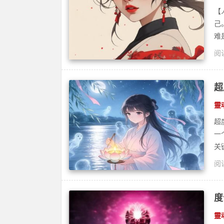
【
己
难
阅读
脱
超
靈
超
一
关
阅读
度
度
靈