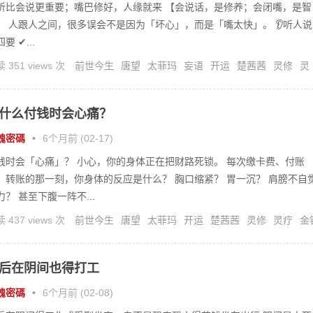
听比会说更重要；嘴巴修好，人缘就来 【会说话，是修养；会闭嘴，是智
】 人跟人之间，很多误会不是因为「坏心」，而是「嘴太快」。 👂听人说
要 ✔...
 351 views 次
前世今生
唐望
太菲玛
妄语
开运
楚茜茜
灵修
灵
什么付钱时会心痛？
魂密碼
•
6个月前 (02-17)
钱时会「心痛」？ 小心，你的身体正在把财路死锁。 每次缴卡费、付账
、转账的那一刻，你身体的反应是什么？ 胸口缩紧？ 胃一沉？ 肩膀不自
力？ 甚至下腹一阵不...
 437 views 次
前世今生
唐望
太菲玛
开运
楚茜茜
灵修
灵疗
金
虑
后在阴间也得打工
魂密碼
•
6个月前 (02-08)