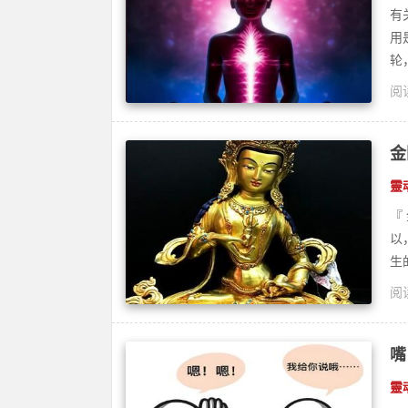
有
用
轮
阅读
疗
金
靈
『
以
生
阅读
脉
嘴
靈