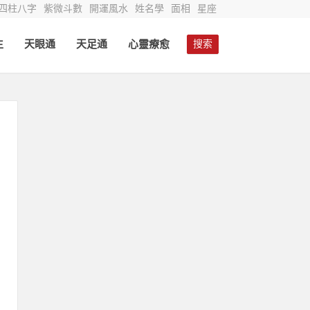
四柱八字
紫微斗數
開運風水
姓名學
面相
星座
生
天眼通
天足通
心靈療愈
搜索