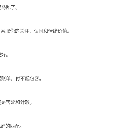
荒马乱了。
命索取你的关注、认同和情绪价值。
说好。
起账单，付不起包容。
能是苦涩和计较。
级”的匹配。