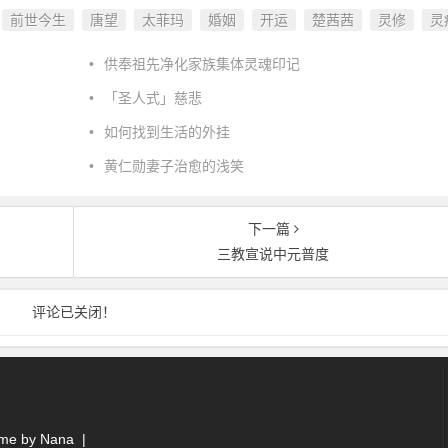
前世今生
唐望
太菲玛
婚姻
开运
楚茜茜
灵修
灵
：
•
供奉祖先净化家族集体灵魂印记
•
「圣人式」慈悲
•
如何找到生活的外挂
•
黄仁勋妻子治愈的浅笑
下一篇
三教宣说中元普度
评论已关闭！
e by
Nana
|