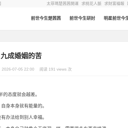
网
太菲瑪楚茜茜開運
求桃花人脈
求財富福報
前世今生楚茜茜
前世今生研討
明星前世今
九成婚姻的苦
2026-07-05 22:00
阅读 191 views 次
半的态度就会越差。
，自身本身就有能量的。
没有办法给到别人幸福。