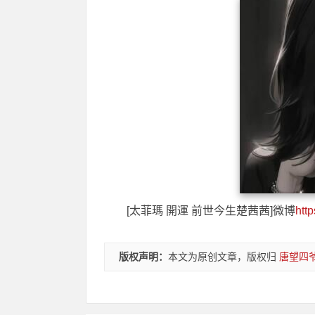
[太菲瑪 開運 前世今生楚茜茜]微博
htt
版权声明：
本文为原创文章，版权归
唐望四