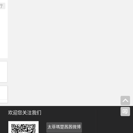
疗
欢迎您关注我们
太菲瑪楚茜茜微博