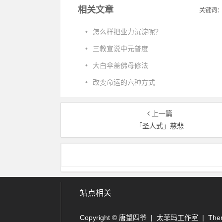
相关文章
关键词
•
怎么样把业力沉淀呢？
•
三教宣说中元普度
•
大白伞盖佛母修法
•
改变命运的六种方式
上一篇
「圣人式」慈悲
站点相关
Copyright © 唐望四爷
| 太菲玛工作室 | Them