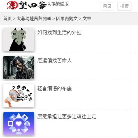
切換繁體版
目录
搜索
首页
>
太菲瑪楚茜茜開運
>
因果內觀文
> 文章
如何找到生活的外挂
厄运偏找苦命人
轻言细语的布施
愿意承担让更多让魂往上走