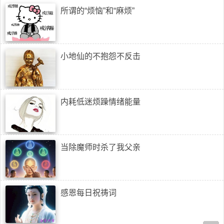
所谓的“烦恼”和“麻烦”
小地仙的不抱怨不反击
内耗低迷烦躁情绪能量
当除魔师时杀了我父亲
感恩每日祝祷词