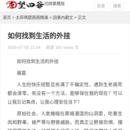
切換繁體版
目录
搜索
首页
>
太菲瑪楚茜茜開運
>
因果內觀文
> 正文
如何找到生活的外挂
2026-07-05 21:54
阅读 181 views 次
如何找到生活的外挂
展嘉
人生的快乐短暂且充满了不确定性，遇到生老病死
都会清零，有没有一个方法，能够保住我的现在？可以
让我忘记焦虑，让我心理安住当下？
原始社会，人类蜷缩在黑暗潮湿的山洞里，吃着生
肉和野果，被严寒与野兽威胁。而真正让野兽恐惧、摆