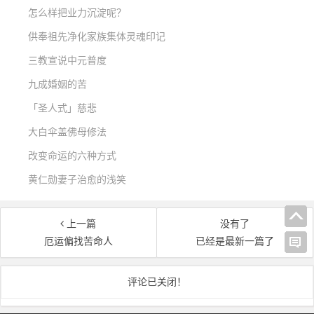
怎么样把业力沉淀呢？
供奉祖先净化家族集体灵魂印记
三教宣说中元普度
九成婚姻的苦
「圣人式」慈悲
大白伞盖佛母修法
改变命运的六种方式
黄仁勋妻子治愈的浅笑
上一篇
没有了
厄运偏找苦命人
已经是最新一篇了
文章导航
评论已关闭！