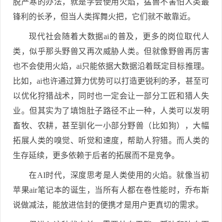
脱严寒的办法，就是学会使用火焰，猛兽不害怕人类最
锋利的长矛，但当人类挥舞火把，它们就不敢靠近。
现代社会随着大数据ai的普及，更多的岗位取代人
类，似乎那头野兽又再次威胁人类。但就像野兽再厉害
也不会使用火焰，ai只能依据大数据沿着既定目标推理。
比如，ai也许通过算力优势可以打造更锐利的矛，甚至可
以优化狩猎战术，同时也一定会让一部分工匠和猎人失
业。但其实为了填饱肚子路径不止一种，人类可以发明
畜牧、农耕，甚至驯化一小部分野兽（比如狗），大幅
拓展人类的嗅觉、听觉和速度，帮助人狩猎。而人类的
生存延续，更多依赖于后者的拓展而不是竞争。
在AI时代，深度思考是人类使用的火焰。就像当初
苹果air笔记本的诞生，当所有人都在卷性能时，乔布斯
说做减法，能放进信封的便携才是用户更真切的需求。