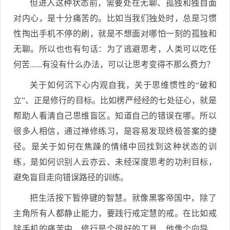
但进入这种状态前，需要处在无聊、孤独和独自面
对内心，是十分痛苦的。比如当我们独处时，总是习惯
性掏出手机不停的刷，就是不想面对哪怕一刻的孤独和
无聊。所以也也有句话：为了逃避思考，人类可以吃任
何苦......有没有什么办法，可以让思考变得不那么费力？
关于如何沉下心内观自我，关于思维惯性的“破和
立”、正是修行的目标。比如楞严经经的七处征心，就是
帮助人看清自己思维盲区。知道自己的错误在哪。所以
很多人相信，通过禅修练习，是容易发现终极答案的捷
径。是关于如何在焦躁的情绪中回找到这种状态的训
练，是如何识别人云亦云、未经深度思考的功利目标，
避免盲目走向错误路径的训练。
把生活按下暂停键的智慧。就像黑客帝国中，除了
主角所有人都静止能力，要践行戒定慧的戒。在比如戒
除手机的痛苦中，修行是个很好的工具，他像个向导，