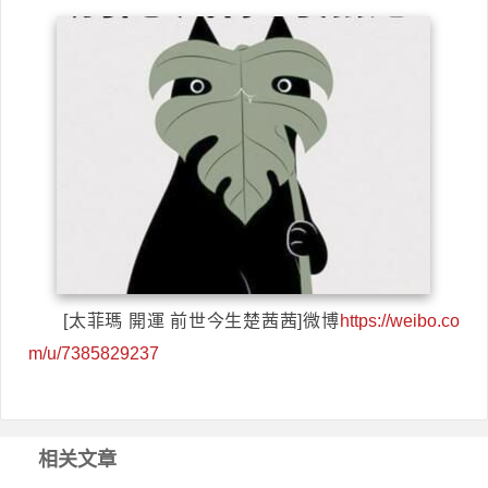
[太菲瑪 開運 前世今生楚茜茜]微博
https://weibo.co
m/u/7385829237
相关文章