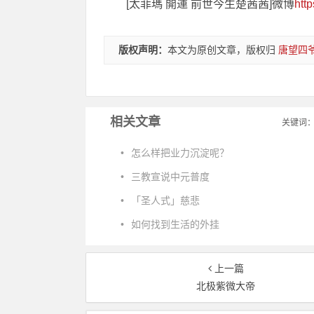
[太菲瑪 開運 前世今生楚茜茜]微博
htt
版权声明：
本文为原创文章，版权归
唐望四
相关文章
关键词
•
怎么样把业力沉淀呢？
•
三教宣说中元普度
•
「圣人式」慈悲
•
如何找到生活的外挂
上一篇
北极紫微大帝