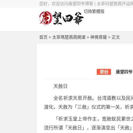
您好，欢迎访问唐望四爷博客 | 太菲玛楚茜茜开运
切換繁體版
首页
>
太菲瑪楚茜茜開運
>
神佛菩薩
> 正文
原创
唐望四爷
天赦日
全名祈求天恩开赦。台湾道教以及民
渡化，天赦为「三赦」仪式的第一关，祈
「祈求玉皇上帝作主，宽赦蚁民累世
流行所谓「天赦日」，逐渐演变出「天赦