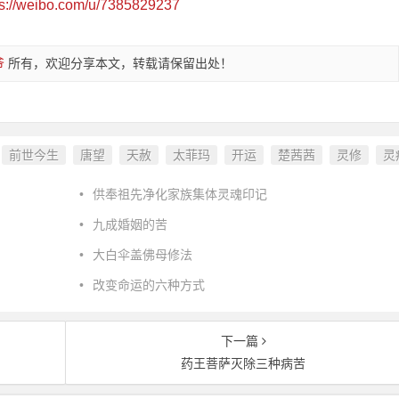
ps://weibo.com/u/7385829237
爷
所有，欢迎分享本文，转载请保留出处！
前世今生
唐望
天赦
太菲玛
开运
楚茜茜
灵修
灵
：
•
供奉祖先净化家族集体灵魂印记
•
九成婚姻的苦
•
大白伞盖佛母修法
•
改变命运的六种方式
下一篇
药王菩萨灭除三种病苦