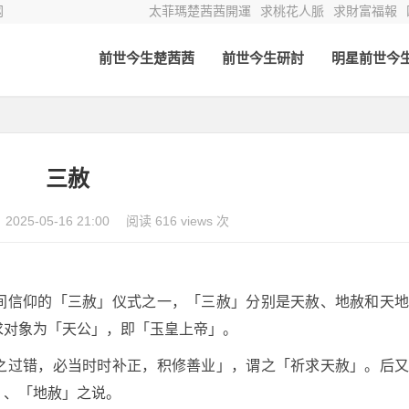
网
太菲瑪楚茜茜開運
求桃花人脈
求財富福報
前世今生楚茜茜
前世今生研討
明星前世今
三赦
2025-05-16 21:00
阅读 616 views 次
间信仰的「三赦」仪式之一，「三赦」分别是天赦、地赦和天
求对象为「天公」，即「玉皇上帝」。
之过错，必当时时补正，积修善业」，谓之「祈求天赦」。后
」、「地赦」之说。