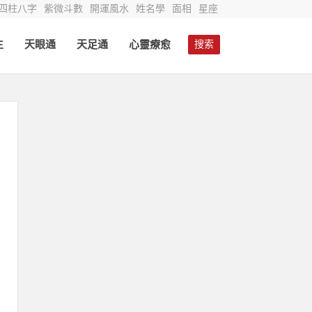
四柱八字
紫微斗數
開運風水
姓名學
面相
星座
生
天眼通
天足通
心靈療愈
搜索
地
又