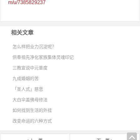
m/u/7385829237
相关文章
怎么样把业力沉淀呢？
供奉祖先净化家族集体灵魂印记
三教宣说中元普度
九成婚姻的苦
「圣人式」慈悲
大白伞盖佛母修法
如何找到生活的外挂
改变命运的六种方式