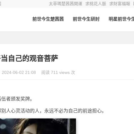
网
太菲瑪楚茜茜開運
求桃花人脈
求財富福報
前世今生楚茜茜
前世今生研討
明星前世今
好当自己的观音菩萨
2024-06-02 21:08
阅读 711 views 次
落伍者颁发奖牌。
解别人心灵活动的人，永远不必为自己的前途担心。