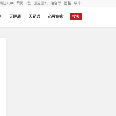
四柱八字
紫微斗數
開運風水
姓名學
面相
星座
生
天眼通
天足通
心靈療愈
搜索