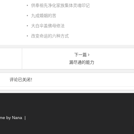
•
供奉祖先净化家族集体灵魂印记
•
九成婚姻的苦
•
大白伞盖佛母修法
•
改变命运的六种方式
下一篇
漏尽通的能力
评论已关闭！
e by
Nana
|