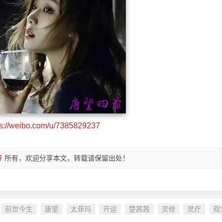
ps://weibo.com/u/7385829237
爷
所有，欢迎分享本文，转载请保留出处！
前世今生
唐望
太菲玛
开运
楚茜茜
灵修
灵疗
观
：