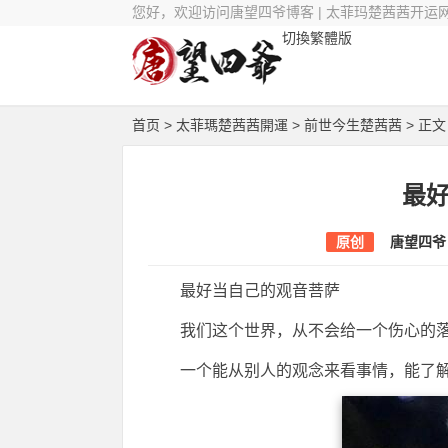
您好，欢迎访问唐望四爷博客 | 太菲玛楚茜茜开运
切換繁體版
首页
>
太菲瑪楚茜茜開運
>
前世今生楚茜茜
> 正文
最
原创
唐望四爷
最好当自己的观音菩萨
我们这个世界，从不会给一个伤心的
一个能从别人的观念来看事情，能了