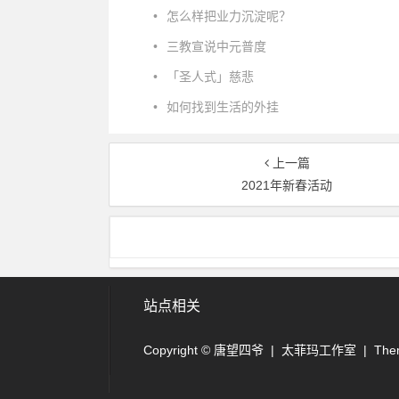
•
怎么样把业力沉淀呢？
•
三教宣说中元普度
•
「圣人式」慈悲
•
如何找到生活的外挂
上一篇
2021年新春活动
站点相关
Copyright © 唐望四爷
| 太菲玛工作室 | Them