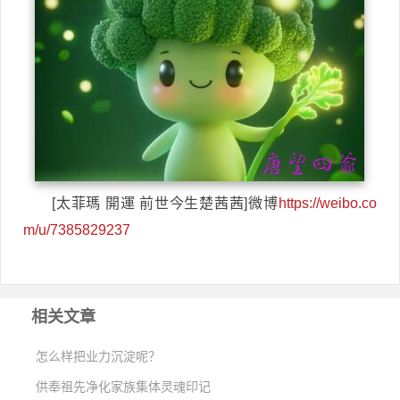
[太菲瑪 開運 前世今生楚茜茜]微博
https://weibo.co
m/u/7385829237
相关文章
怎么样把业力沉淀呢？
供奉祖先净化家族集体灵魂印记