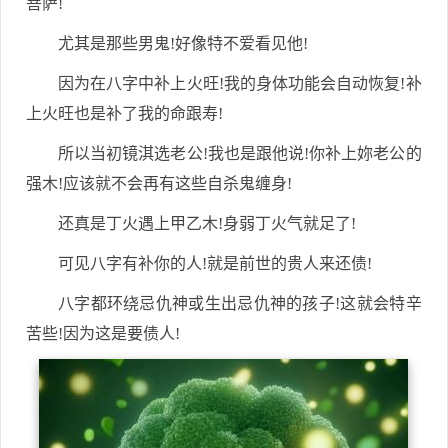
菩萨!
尤其是那些男鬼!好像特不爱看见他!
因为在八字中补上火旺!我的身体功能会自动恢复!补
上火旺也是补了我的命跟寿!
所以当初镜淇选老公!我也是跟他说!你补上妳老公的
强木!应该就不会再有这些自杀鬼缠身!
还真是丁火遇上甲乙木!身弱丁火气就足了!
可见八字有补你的人!就是前世的贵人来还债!
八字都环绕忌仇神或生出忌仇神的孩子!这就会特辛
苦些!因为这是要债人!