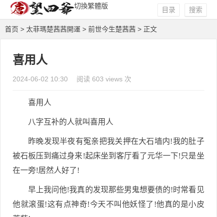
切換繁體版
目录
搜索
首页
>
太菲瑪楚茜茜開運
>
前世今生楚茜茜
> 正文
喜用人
2024-06-02 10:30
阅读 603 views 次
喜用人
八字互补的人就叫喜用人
昨晚发现半夜有冤亲把我关押在大石墙内!我的肚子
被石板压到痛过身来!起床坐到客厅看了元华一下!只是坐
在一旁!居然人好了!
早上我问他!我真的发现那些男鬼想要债的!时常看见
他就滚蛋!这有点神奇!今天不叫他妖怪了!他真的是小皮