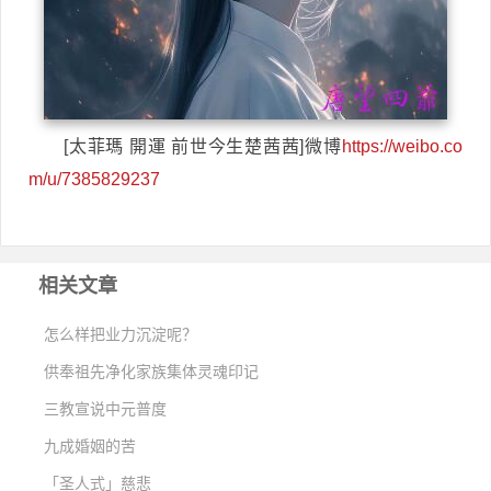
[太菲瑪 開運 前世今生楚茜茜]微博
https://weibo.co
m/u/7385829237
相关文章
怎么样把业力沉淀呢？
供奉祖先净化家族集体灵魂印记
三教宣说中元普度
九成婚姻的苦
「圣人式」慈悲