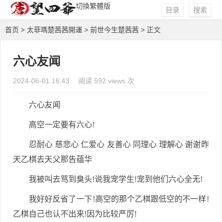
切換繁體版
目录
搜索
首页
>
太菲瑪楚茜茜開運
>
前世今生楚茜茜
> 正文
六心友闻
2024-06-01 16:43
阅读 592 views 次
六心友闻
高空一定要有六心!
忍耐心 慈悲心 仁爱心 友善心 同理心 理解心 谢谢昨
天乙棋去天父那告蕴华
我被叫去骂到臭头!说我宠学生!宠到他们六心全无!
我好好反省了一下!高空的那个乙棋跟低空的不一样!
乙棋自己也认不出来!因为比较严厉!