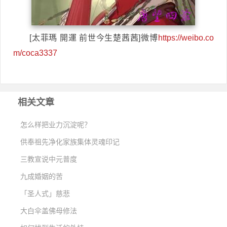
[太菲瑪 開運 前世今生楚茜茜]微博
https://weibo.co
m/coca3337
相关文章
怎么样把业力沉淀呢？
供奉祖先净化家族集体灵魂印记
三教宣说中元普度
九成婚姻的苦
「圣人式」慈悲
大白伞盖佛母修法