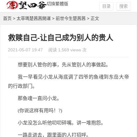
切換繁體版
目录
搜索
首页
>
太菲瑪楚茜茜開運
>
前世今生楚茜茜
> 正文
救赎自己-让自己成为别人的贵人
2021-05-07 19:47
阅读 1,569 views 次
想要别人管你的事，先从管别人的事做起。
我一早看见小龙从海底调了四爷的鱼魂到东岳大帝
的行政部门。
那鱼魂一直问小龙。
(你说这样有用吗！?)
小龙没怎么听他叨叨碎嘴。讲一堆抱怨。
一路走进去，跟里面的人打招呼。