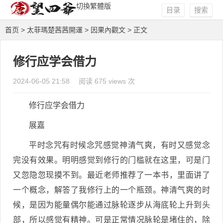
切換繁體版
目录
搜索
首页
>
太菲瑪楚茜茜開運
>
因果內觀文
> 正文
修行应学会借力
2024-06-05 21:58
阅读 675 views 次
修行应学会借力
展嘉
平时念咒有时候念咒感觉神清气爽，有时又感觉念
完没有效果。明明感觉到修行的门槛就在这里，可是门
又忽隐忽现摸不到。最近老师推荐了一本书，里面讲了
一个概念，解答了我修行上的一个瓶颈。神清气爽的时
候，是因为能量偶尔能通过脉轮逐步从海底轮上升到头
部，所以感觉有精神。可是正常情况脉轮是堵住的，除