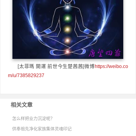
[太菲瑪 開運 前世今生楚茜茜]微博
https://weibo.co
m/u/7385829237
相关文章
怎么样把业力沉淀呢？
供奉祖先净化家族集体灵魂印记