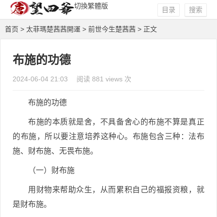
切換繁體版
目录
搜索
首页
>
太菲瑪楚茜茜開運
>
前世今生楚茜茜
> 正文
布施的功德
2024-06-04 21:03
阅读 881 views 次
布施的功德
布施的本质就是舍，不具备舍心的布施不算是真正
的布施，所以要注意培养这种心。布施包含三种：法布
施、财布施、无畏布施。
（一）财布施
用财物来帮助众生，从而累积自己的福报资粮，就
是财布施。