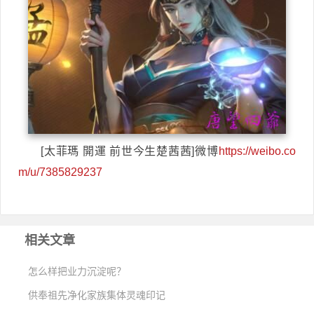
[太菲瑪 開運 前世今生楚茜茜]微博
https://weibo.co
m/u/7385829237
相关文章
怎么样把业力沉淀呢？
供奉祖先净化家族集体灵魂印记