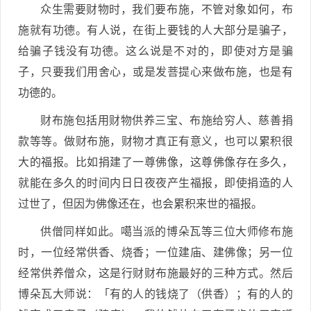
众生需要财物时，我们要布施，不管对象如何，布
施就有功德。有人说，在街上要钱的人大部分是骗子，
给骗子钱没有功德。这么说是不对的，即使对方是骗
子，只要我们用舍心，或是发菩提心来做布施，也是有
功德的。
财布施包括用财物供养三宝、布施给穷人、慈善捐
款等等。做财布施，财物才真正有意义，也可以累积很
大的福报。比如捐建了一尊佛像，这尊佛像存在多久，
就能在多久的时间内日日夜夜产生福报，即使捐造的人
过世了，但因为佛像还在，也会累积来世的福报。
供僧同样如此。噶当派的博朵瓦等三位大师修布施
时，一位经常供香、烧香；一位建庙、建佛像；另一位
经常供养僧众，这是行财财布施最好的三种方式。然后
博朵瓦大师说：「有的人的钱烧了（供香）；有的人的