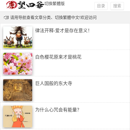
切換繁體版
目录
搜索
请用导航查看文章分类、切換繁體中文!欢迎访问
唐望四爷博客!太菲玛前世今生楚茜茜开运网!QQ3
律法开释-爱才是存在意义！
458015881
白色樱花原来才是桃花
巨人国般的东大寺
为什么心咒会有能量？