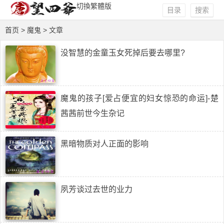
切換繁體版
目录
搜索
首页
> 魔鬼 > 文章
没智慧的金童玉女死掉后要去哪里?
魔鬼的孩子[爱占便宜的妇女惊恐的命运]-楚
茜茜前世今生杂记
黑暗物质对人正面的影响
夙芳谈过去世的业力