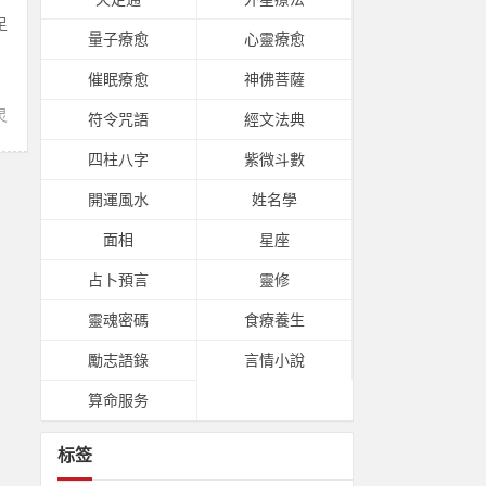
足
量子療愈
心靈療愈
催眠療愈
神佛菩薩
灵
符令咒語
經文法典
四柱八字
紫微斗數
開運風水
姓名學
面相
星座
占卜預言
靈修
靈魂密碼
食療養生
勵志語錄
言情小說
算命服务
标签