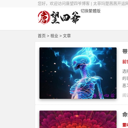
您好，欢迎访问唐望四爷博客 | 太菲玛楚茜茜开运
切換繁體版
首页
> 祖业 > 文章
带
前
选
的
恶
阅读
业
命
靈