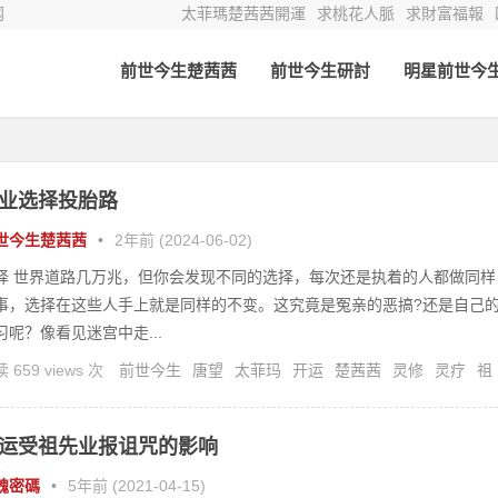
网
太菲瑪楚茜茜開運
求桃花人脈
求財富福報
前世今生楚茜茜
前世今生研討
明星前世今
业选择投胎路
世今生楚茜茜
•
2年前 (2024-06-02)
择 世界道路几万兆，但你会发现不同的选择，每次还是执着的人都做同样
事，选择在这些人手上就是同样的不变。这究竟是冤亲的恶搞?还是自己
习呢？像看见迷宫中走...
 659 views 次
前世今生
唐望
太菲玛
开运
楚茜茜
灵修
灵疗
祖
运受祖先业报诅咒的影响
魂密碼
•
5年前 (2021-04-15)