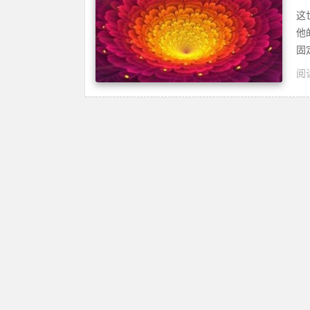
这
他
固
阅读
疗