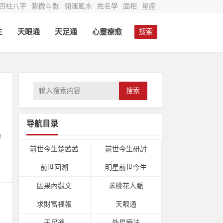
四柱八字
紫微斗數
開運風水
姓名學
面相
星座
生
天眼通
天足通
心靈療愈
搜索
搜索
导航目录
的
前世今生楚茜茜
前世今生研討
前世回溯
明星前世今生
因果內觀文
求桃花人脈
求財富福報
天眼通
天足通
外星療法