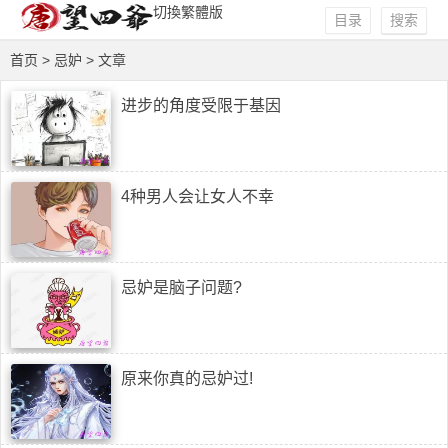
切換繁體版
目录
搜索
首页
> 忌妒 > 文章
进步的角度受限于基因
4种男人会让女人不幸
忌妒是脑子问题?
原来你真的忌妒过!