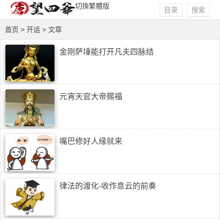
切換繁體版
目录
搜索
首页
> 开运 > 文章
金刚萨埵能打开凡夫四脉结
元宵天官大帝赐福
嘴巴修好人缘就来
律法的渡化-收作息云的前奏