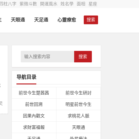
四柱八字
紫微斗數
開運風水
姓名學
面相
星座
生
天眼通
天足通
心靈療愈
搜索
搜索
导航目录
我
前世今生楚茜茜
前世今生研討
灵
前世回溯
明星前世今生
因果內觀文
求桃花人脈
求財富福報
天眼通
天足通
外星療法