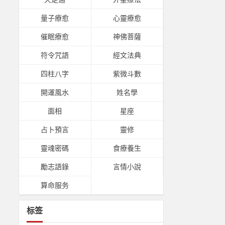
量子療愈
心靈療愈
催眠療愈
神佛菩薩
符令咒語
經文法典
四柱八字
紫微斗數
開運風水
姓名學
面相
星座
占卜預言
靈修
靈魂密碼
食療養生
勵志語錄
言情小說
算命服务
标签