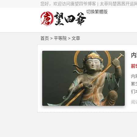
您好，欢迎访问唐望四爷博客 | 太菲玛楚茜茜开运
切換繁體版
首页
> 平等院 > 文章
内
前
内
累
们
阅读
疗