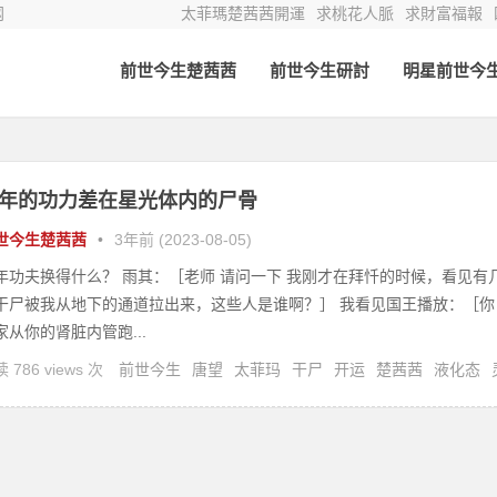
网
太菲瑪楚茜茜開運
求桃花人脈
求財富福報
前世今生楚茜茜
前世今生研討
明星前世今
年的功力差在星光体内的尸骨
世今生楚茜茜
•
3年前 (2023-08-05)
年功夫换得什么？ 雨其：［老师 请问一下 我刚才在拜忏的时候，看见有
干尸被我从地下的通道拉出来，这些人是谁啊？］ 我看见国王播放：［你
家从你的肾脏内管跑...
 786 views 次
前世今生
唐望
太菲玛
干尸
开运
楚茜茜
液化态
灵疗