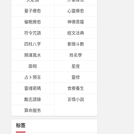
量子療愈
心靈療愈
催眠療愈
神佛菩薩
符令咒語
經文法典
四柱八字
紫微斗數
開運風水
姓名學
面相
星座
占卜預言
靈修
靈魂密碼
食療養生
勵志語錄
言情小說
算命服务
标签