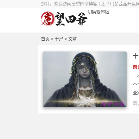
您好，欢迎访问唐望四爷博客 | 太菲玛楚茜茜开运
切換繁體版
首页
> 干尸 > 文章
十
前
十
个
全
阅读
修