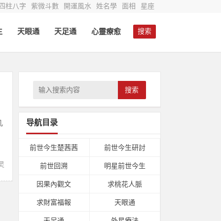
四柱八字
紫微斗數
開運風水
姓名學
面相
星座
生
天眼通
天足通
心靈療愈
搜索
搜索
导航目录
几
前世今生楚茜茜
前世今生研討
灵
前世回溯
明星前世今生
因果內觀文
求桃花人脈
求財富福報
天眼通
天足通
外星療法