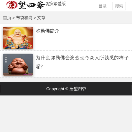
切換繁體版
目录
搜索
首页
> 布袋和尚 > 文章
弥勒佛简介
为什么弥勒佛会演变现今众人所孰悉的样子
呢？
Copyright © 唐望四爷