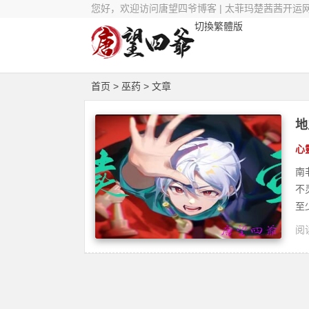
您好，欢迎访问唐望四爷博客 | 太菲玛楚茜茜开运
切換繁體版
首页
> 巫药 > 文章
地
心
南
不
至
阅读
灵