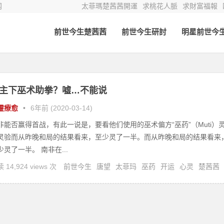
网
太菲瑪楚茜茜開運
求桃花人脈
求財富福報
前世今生楚茜茜
前世今生研討
明星前世今
主下巫术助拳？嘘…不能说
靈療愈
•
6年前 (2020-03-14)
非能否赢得首战，有此一说是，要看他们使用的巫术偏方“巫药”（Muti）
灵验而从昨晚和局的结果看来，至少灵了一半。而从昨晚和局的结果看来
少灵了一半。 南非在...
 14,924 views 次
前世今生
唐望
太菲玛
巫药
开运
心灵
楚茜茜
修
灵疗