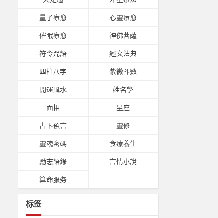
量子療愈
心靈療愈
催眠療愈
神佛菩薩
符令咒語
經文法典
四柱八字
紫微斗數
開運風水
姓名學
面相
星座
占卜預言
靈修
靈魂密碼
食療養生
勵志語錄
言情小說
算命服务
标签