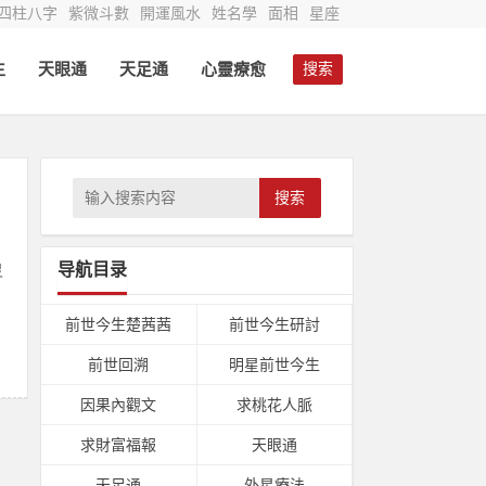
四柱八字
紫微斗數
開運風水
姓名學
面相
星座
生
天眼通
天足通
心靈療愈
搜索
搜索
导航目录
灵
，
前世今生楚茜茜
前世今生研討
前世回溯
明星前世今生
因果內觀文
求桃花人脈
求財富福報
天眼通
天足通
外星療法