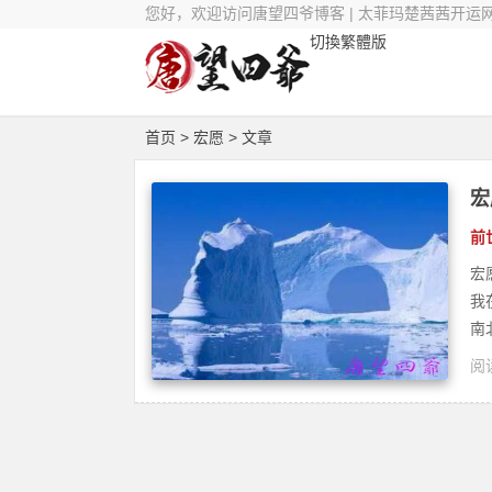
您好，欢迎访问唐望四爷博客 | 太菲玛楚茜茜开运
切換繁體版
首页
> 宏愿 > 文章
宏
前
宏
我
南
阅读
疗