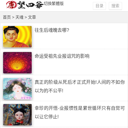
切換繁體版
目录
搜索
首页
> 天魂 > 文章
往生后魂魄去哪?
命运受祖先业报诅咒的影响
真正的阶级从死后才正式开始!人间的不如你
以为的不公平!
幸珍的开悟-业报惯性是累世循环只有自觉可
以让它停止!