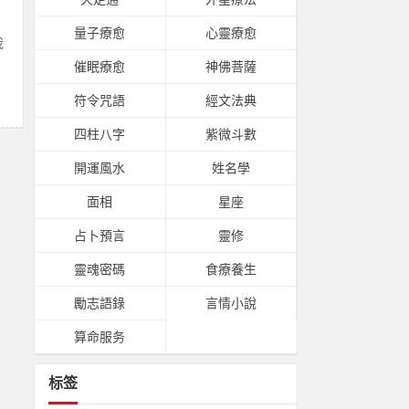
量子療愈
心靈療愈
我
催眠療愈
神佛菩薩
符令咒語
經文法典
四柱八字
紫微斗數
開運風水
姓名學
面相
星座
占卜預言
靈修
靈魂密碼
食療養生
勵志語錄
言情小說
算命服务
标签