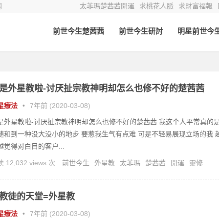
网
太菲瑪楚茜茜開運
求桃花人脈
求財富福報
前世今生楚茜茜
前世今生研討
明星前世今
是外星教啦-讨厌扯宗教神明却怎么也修不好的楚茜茜
星療法
•
7年前 (2020-03-08)
是外星教啦-讨厌扯宗教神明却怎么也修不好的楚茜茜 我这个人平常真的
随和到一种没大没小的地步 要惹我生气有点难 可是不轻易展现立场的我 
越觉得对白目的客户...
 12,032 views 次
前世今生
外星教
太菲瑪
楚茜茜
開運
靈修
教徒的天堂=外星教
星療法
•
7年前 (2020-03-08)