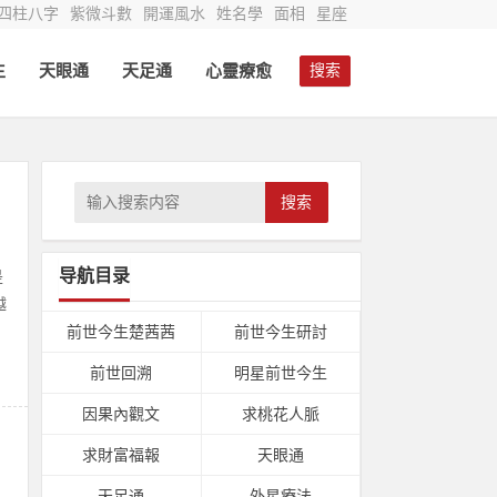
四柱八字
紫微斗數
開運風水
姓名學
面相
星座
生
天眼通
天足通
心靈療愈
搜索
搜索
导航目录
是
越
前世今生楚茜茜
前世今生研討
前世回溯
明星前世今生
因果內觀文
求桃花人脈
求財富福報
天眼通
天足通
外星療法