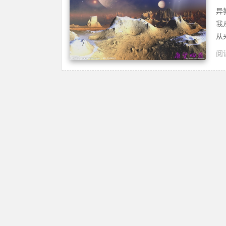
异
我
从
阅读