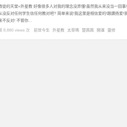
教徒的天堂=外星教 好像很多人对我的理念没弄懂!虽然我从来没当一回事!
从没反对任何学生信任何教对吧? 简单来说!我这里是相信爱的!跟讚扬爱!
来不反对! 不管你...
 8,880 views 次
前世今生
外星教
太菲瑪
楚茜茜
開運
靈修