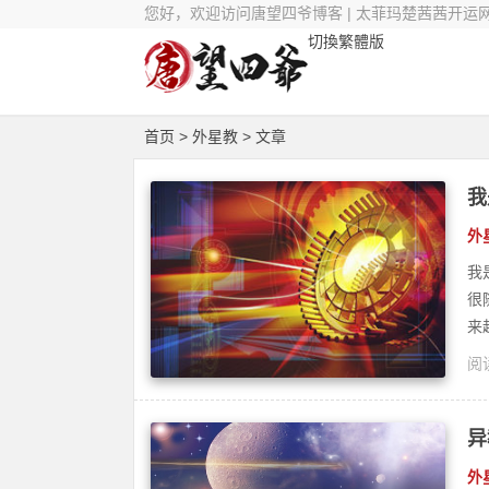
您好，欢迎访问唐望四爷博客 | 太菲玛楚茜茜开运
切換繁體版
首页
> 外星教 > 文章
我
外
我
很
来
阅读
异
外