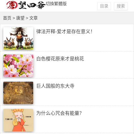
切換繁體版
目录
搜索
首页
> 唐望 > 文章
律法开释-爱才是存在意义！
白色樱花原来才是桃花
巨人国般的东大寺
为什么心咒会有能量？