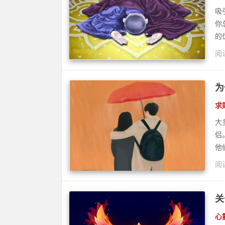
吸
你
的
阅读
人
为
求
大
侣
他
阅读
灵
关
心