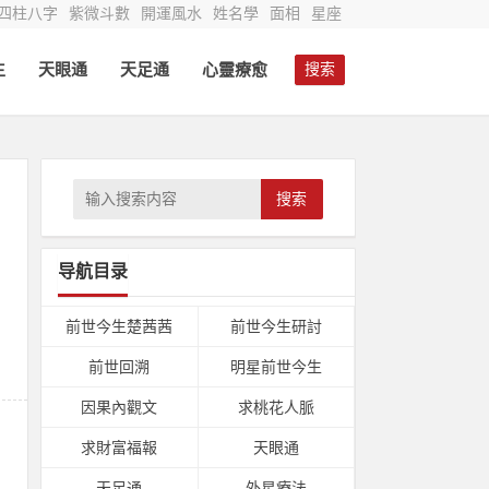
四柱八字
紫微斗數
開運風水
姓名學
面相
星座
生
天眼通
天足通
心靈療愈
搜索
搜索
导航目录
。
前世今生楚茜茜
前世今生研討
前世回溯
明星前世今生
因果內觀文
求桃花人脈
求財富福報
天眼通
天足通
外星療法