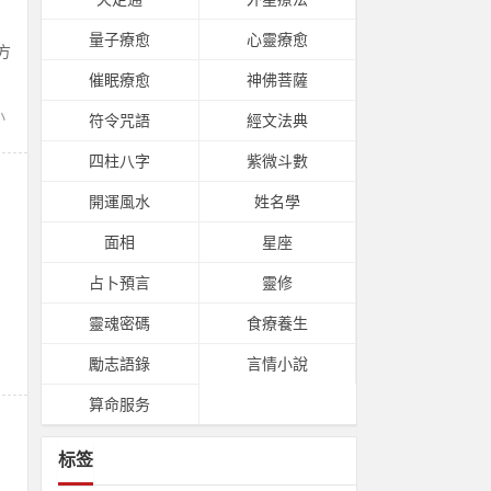
量子療愈
心靈療愈
方
催眠療愈
神佛菩薩
小
符令咒語
經文法典
四柱八字
紫微斗數
開運風水
姓名學
面相
星座
占卜預言
靈修
靈魂密碼
食療養生
勵志語錄
言情小說
算命服务
标签