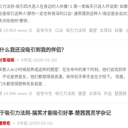
引力法则-吸引四大恶人在身边的人听着! 1.第一类每天只说人坏话类! 如果
总是吸引这种人!那你一定也有很深的口业! 通常遇到这种人!我总是会说对
优点给他听!要他...
 15,963 views 次
前世今生
口业
吸引力法则
唐望
太菲玛
妖魔
开运
楚茜茜
灵修
灵疗
福报
什么我还没吸引到我的伴侣？
財富福報
•
6年前 (2020-03-16)
多数人从小时候就养成这样的期望：在生命中的某个时刻，他们会找到伴
。不论是男是女，他们都想得很浪漫，和伴侣手牵手走在夕阳下。 但是，
们大都觉得那种关系就是...
 14,946 views 次
前世今生
吸引力法则
唐望
太菲玛
开运
楚茜茜
修
灵疗
福报
于吸引力法则-搞笑才能吸引好事-楚茜茜灵学杂记
靈療愈
•
6年前 (2020-03-14)