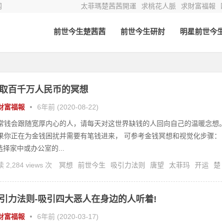
网
太菲瑪楚茜茜開運
求桃花人脈
求財富福報
前世今生楚茜茜
前世今生研討
明星前世今
取百千万人民币的冥想
財富福報
•
6年前 (2020-08-22)
常钱会跟随宽厚内心的人，请每天对这世界缺钱的人回向自己的温暖念想
果你正在为金钱困扰并需要有笔钱进来， 可参考金钱冥想和视觉化步骤：
.选择家中或办公室的...
 2,284 views 次
冥想
前世今生
吸引力法则
唐望
太菲玛
开运
楚
茜
灵修
灵疗
引力法则-吸引四大恶人在身边的人听着!
財富福報
•
6年前 (2020-03-17)