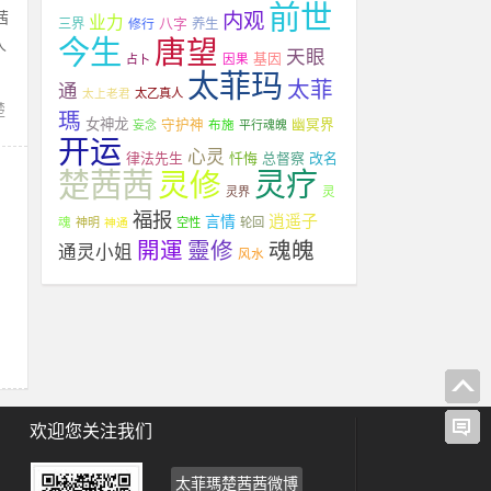
前世
茜
内观
业力
八字
三界
修行
养生
今生
唐望
人
天眼
基因
占卜
因果
太菲玛
太菲
通
太上老君
太乙真人
楚
瑪
女神龙
守护神
布施
幽冥界
妄念
平行魂魄
开运
心灵
律法先生
忏悔
总督察
改名
楚茜茜
灵修
灵疗
灵
灵界
福报
逍遥子
言情
魂
神明
神通
空性
轮回
開運
靈修
魂魄
通灵小姐
风水
，
欢迎您关注我们
太菲瑪楚茜茜微博