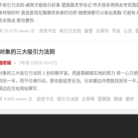
于吸引力法则-搞笑才能吸引好事-楚茜茜灵学杂记 昨天很多男网友夸奖茜
身材很好时 我说是现在胸罩改良者的功劳 随便穿都可以穿出美胸 可是有
告诉我说 那也要你...
 15,078 views 次
前世今生
吸引力法则
唐望
太菲玛
开运
心灵
茜
灵修
灵疗
对象的三大吸引力法则
魂密碼
•
7年前 (2020-03-07)
对象的三大吸引力法则 1.别仰赖宇宙，而是靠脚踏实地的努力 若一心只想
到另一半，而不付诸行动，那也是徒劳无功。比如要边许愿能找到另一半
得边在交友网站撰写...
 9,683 views 次
前世今生
吸引力法则
太菲瑪
楚茜茜
開運
靈修