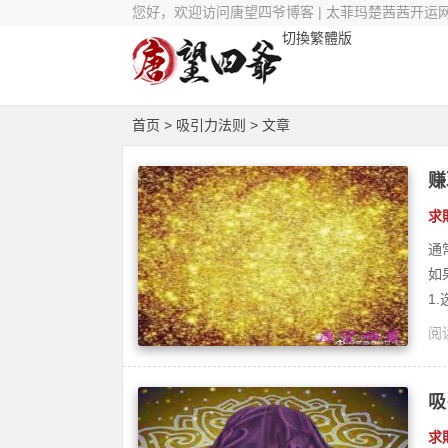
您好，欢迎访问唐望四爷博客 | 太菲玛楚茜茜开运
切換繁體版
首页
> 吸引力法则 > 文章
赚
求
通
如
1
阅读
茜
吸
求