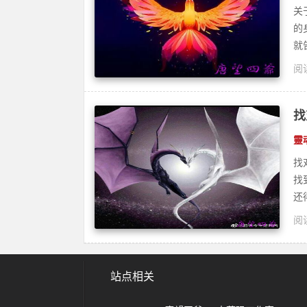
关
的
就
阅读
茜
找
靈
找
找
还
阅读
站点相关