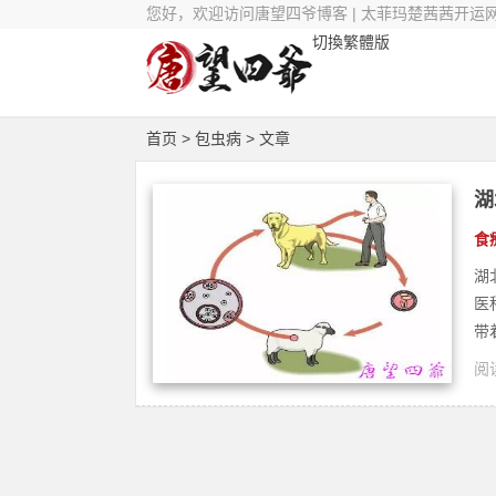
您好，欢迎访问唐望四爷博客 | 太菲玛楚茜茜开运
切換繁體版
首页
> 包虫病 > 文章
湖
食
湖
医
带
阅读
修