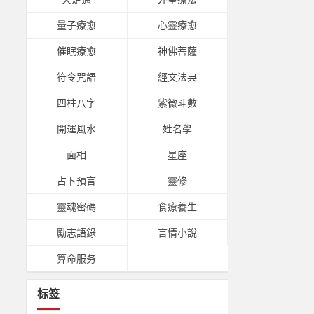
量子療愈
心靈療愈
催眠療愈
神佛菩薩
符令咒語
經文法典
四柱八字
紫微斗數
開運風水
姓名學
面相
星座
占卜預言
靈修
靈魂密碼
食療養生
勵志語錄
言情小說
算命服务
标签