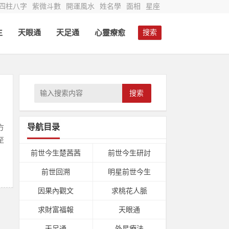
四柱八字
紫微斗數
開運風水
姓名學
面相
星座
生
天眼通
天足通
心靈療愈
搜索
搜索
导航目录
方
至
前世今生楚茜茜
前世今生研討
前世回溯
明星前世今生
因果內觀文
求桃花人脈
求財富福報
天眼通
天足通
外星療法