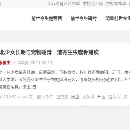
网
太菲瑪楚茜茜開運
求桃花人脈
求財富福報
前世今生楚茜茜
前世今生研討
明星前世今
北少女长期与宠物睡觉 遭寄生虫噬骨瘫痪
療養生
•
6年前 (2020-03-13)
北一名少女罹患怪病，反覆高烧、下肢瘫痪，数年找不到病因。近日，南
科大学珠江医院骨科医生终于帮她揪出元凶，原来她长期与猫狗相伴，甚
着宠物睡觉，染上“包...
 13,367 views 次
前世今生
包虫病
唐望
太菲玛
开运
楚茜茜
灵
灵疗