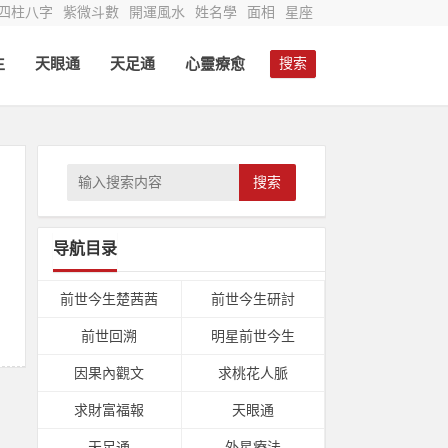
四柱八字
紫微斗數
開運風水
姓名學
面相
星座
生
天眼通
天足通
心靈療愈
搜索
搜索
导航目录
前世今生楚茜茜
前世今生研討
前世回溯
明星前世今生
因果內觀文
求桃花人脈
求財富福報
天眼通
天足通
外星療法