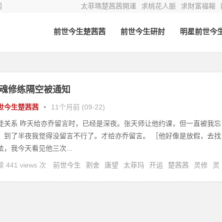
网
太菲瑪楚茜茜開運
求桃花人脈
求財富福報
前世今生楚茜茜
前世今生研討
明星前世今
魂修练隔空被通知
世今生楚茜茜
•
11个月前 (09-22)
徒关系 昨天给亦乔留言时，已经是深夜。张天师让他约课，但一直被我忘
。到了半夜我觉得没留言不行了。才给亦乔留言。 ［他好像是放假，去找
法，我今天看见他三次...
 441 views 次
前世今生
割舍
唐望
太菲玛
开运
楚茜茜
灵修
灵