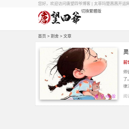
您好，欢迎访问唐望四爷博客 | 太菲玛楚茜茜开运
切換繁體版
首页
> 割舍 > 文章
灵
前
师
了
律
阅读
疗