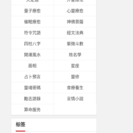
量子療愈
心靈療愈
催眠療愈
神佛菩薩
符令咒語
經文法典
四柱八字
紫微斗數
開運風水
姓名學
面相
星座
占卜預言
靈修
靈魂密碼
食療養生
勵志語錄
言情小說
算命服务
标签