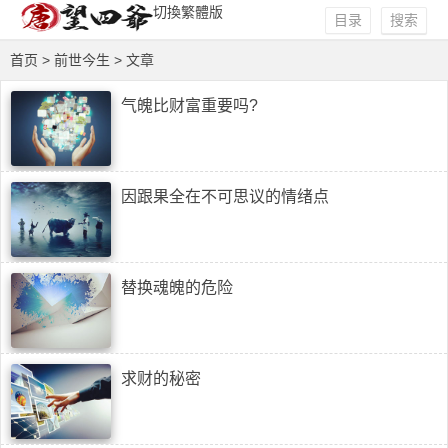
切換繁體版
目录
搜索
首页
> 前世今生 > 文章
气魄比财富重要吗?
因跟果全在不可思议的情绪点
替换魂魄的危险
求财的秘密