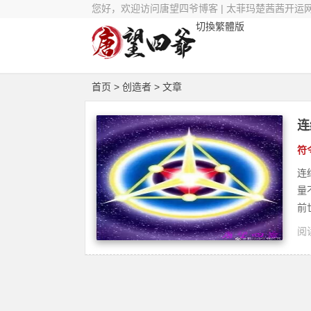
您好，欢迎访问唐望四爷博客 | 太菲玛楚茜茜开运
切換繁體版
首页
> 创造者 > 文章
连
符
连
量
前
阅读
灵