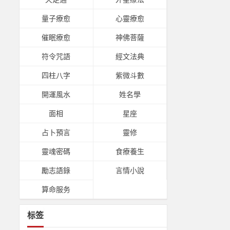
量子療愈
心靈療愈
催眠療愈
神佛菩薩
符令咒語
經文法典
四柱八字
紫微斗數
開運風水
姓名學
面相
星座
占卜預言
靈修
靈魂密碼
食療養生
勵志語錄
言情小說
算命服务
标签