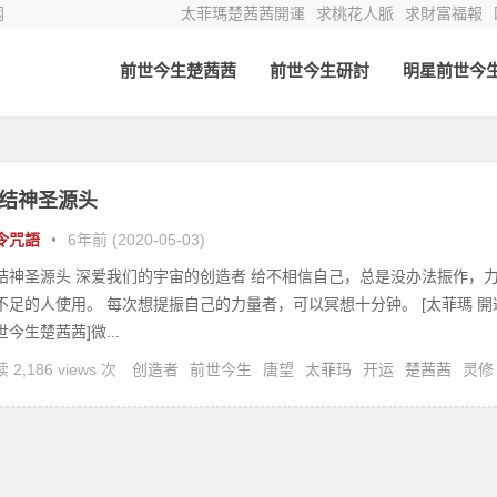
网
太菲瑪楚茜茜開運
求桃花人脈
求財富福報
前世今生楚茜茜
前世今生研討
明星前世今
结神圣源头
令咒語
•
6年前 (2020-05-03)
结神圣源头 深爱我们的宇宙的创造者 给不相信自己，总是没办法振作，
不足的人使用。 每次想提振自己的力量者，可以冥想十分钟。 [太菲瑪 開
世今生楚茜茜]微...
 2,186 views 次
创造者
前世今生
唐望
太菲玛
开运
楚茜茜
灵修
疗