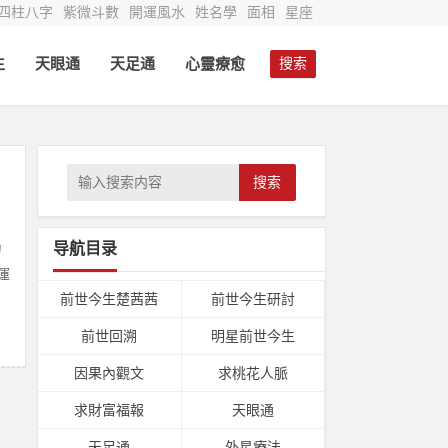
四柱八字
紫微斗數
開運風水
姓名學
面相
星座
生
天眼通
天足通
心靈療愈
搜索
搜索
导航目录
力
運
前世今生楚茜茜
前世今生研討
前世回溯
明星前世今生
因果內觀文
求桃花人脈
求財富福報
天眼通
天足通
外星療法