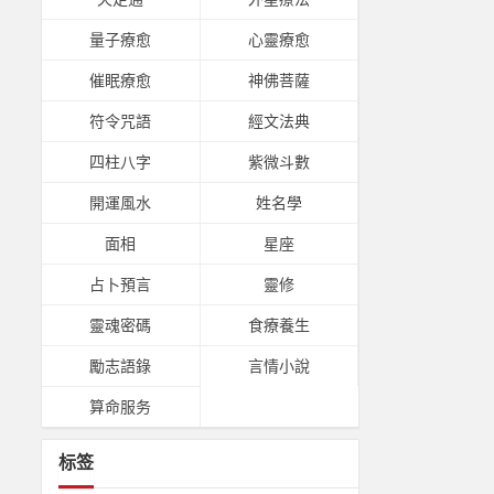
量子療愈
心靈療愈
催眠療愈
神佛菩薩
符令咒語
經文法典
四柱八字
紫微斗數
開運風水
姓名學
面相
星座
占卜預言
靈修
靈魂密碼
食療養生
勵志語錄
言情小說
算命服务
标签