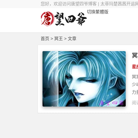
您好，欢迎访问唐望四爷博客 | 太菲玛楚茜茜开运
切換繁體版
首页
> 冥王 > 文章
冥
星
冥
少
力
阅读
楚