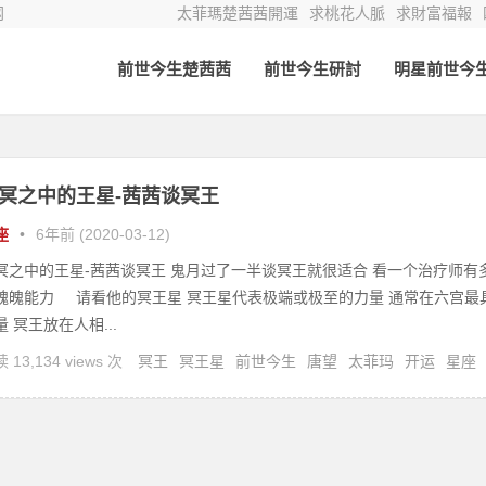
网
太菲瑪楚茜茜開運
求桃花人脈
求財富福報
前世今生楚茜茜
前世今生研討
明星前世今
冥之中的王星-茜茜谈冥王
座
•
6年前 (2020-03-12)
冥之中的王星-茜茜谈冥王 鬼月过了一半谈冥王就很适合 看一个治疗师有
魂魄能力 请看他的冥王星 冥王星代表极端或极至的力量 通常在六宫最
量 冥王放在人相...
 13,134 views 次
冥王
冥王星
前世今生
唐望
太菲玛
开运
星座
茜茜
灵修
灵疗