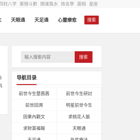
四柱八字
紫微斗數
開運風水
姓名學
面相
星座
生
天眼通
天足通
心靈療愈
搜索
搜索
导航目录
多
具
前世今生楚茜茜
前世今生研討
前世回溯
明星前世今生
因果內觀文
求桃花人脈
求財富福報
天眼通
天足通
外星療法