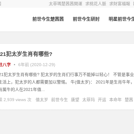
网
太菲瑪楚茜茜開運
求桃花人脈
求財富福報
前世今生楚茜茜
前世今生研討
明星前世今
021犯太岁生肖有哪些?
柱八字
•
6年前 (2020-12-29)
021犯太岁生肖有哪些? 犯太岁的生肖们行事万不能掉以轻心！ 不管是事业
生活上，犯太岁的人都需要加以警惕。 牛(值太岁)： 2021年是生肖牛年
有属牛的人在2021年值...
 2,939 views 次
值太岁
前世今生
唐望
太菲玛
开运
本命年
楚茜
灵修
灵疗
犯太岁