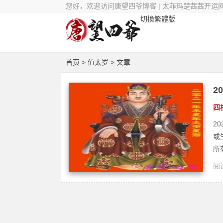
您好，欢迎访问唐望四爷博客 | 太菲玛楚茜茜开运
切換繁體版
首页
> 值太岁 > 文章
2
四
2
或
所
阅读
茜