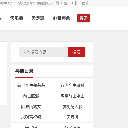
四柱八字
紫微斗數
開運風水
姓名學
面相
星座
生
天眼通
天足通
心靈療愈
搜索
搜索
导航目录
，
前世今生楚茜茜
前世今生研討
前世回溯
明星前世今生
因果內觀文
求桃花人脈
求財富福報
天眼通
天足通
外星療法