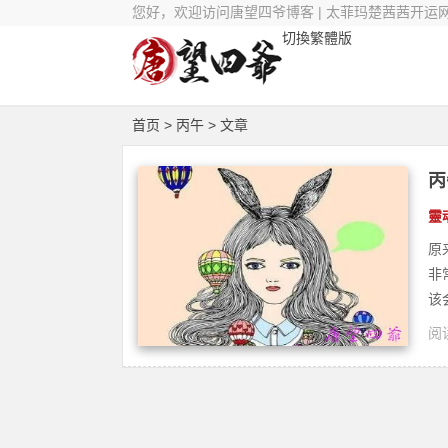
您好，欢迎访问唐望四爷博客 | 太菲玛楚茜茜开运
切換繁體版
首页
> 丙午 > 文章
丙
靈
原
非
该
阅读
疗