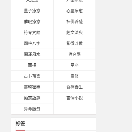
量子療愈
心靈療愈
催眠療愈
神佛菩薩
符令咒語
經文法典
四柱八字
紫微斗數
開運風水
姓名學
面相
星座
占卜預言
靈修
靈魂密碼
食療養生
勵志語錄
言情小說
算命服务
标签