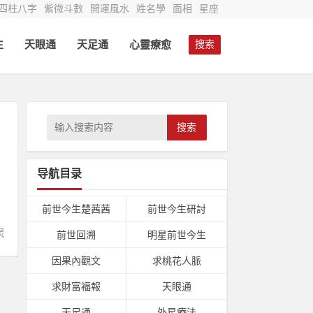
四柱八字
紫微斗數
開運風水
姓名學
面相
星座
生
天眼通
天足通
心靈療愈
搜索
搜索
导航目录
前世今生楚茜茜
前世今生研討
灵
前世回溯
明星前世今生
因果內觀文
求桃花人脈
求財富福報
天眼通
天足通
外星療法