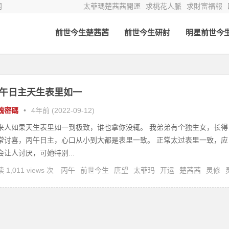
网
太菲瑪楚茜茜開運
求桃花人脈
求財富福報
前世今生楚茜茜
前世今生研討
明星前世今
午日主天生表里如一
魂密碼
•
4年前 (2022-09-12)
来人如果天生表里如一到极致，谁也拿你没辄。 我弟弟有个独生女，长得
常讨喜，丙午日主，心口从小到大都是表里一致。 正常太过表里一致，应
会让人讨厌，可她特别...
 1,011 views 次
丙午
前世今生
唐望
太菲玛
开运
楚茜茜
灵修