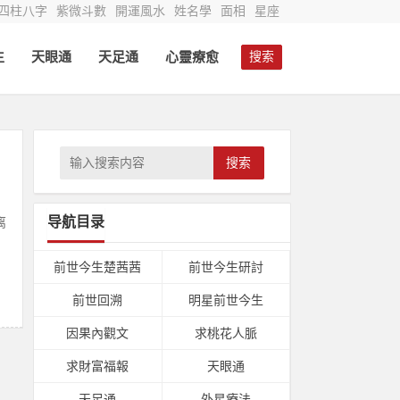
四柱八字
紫微斗數
開運風水
姓名學
面相
星座
生
天眼通
天足通
心靈療愈
搜索
搜索
导航目录
离
，
前世今生楚茜茜
前世今生研討
前世回溯
明星前世今生
因果內觀文
求桃花人脈
求財富福報
天眼通
天足通
外星療法