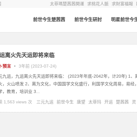
网
太菲瑪楚茜茜開運
求桃花人脈
求財富福報
前世今生楚茜茜
前世今生研討
明星前世今
运离火先天运即将来临
卜預言
•
3年前 (2023-07-24)
元九运，九运离火先天运即将来临： (2023年年底-2042年，计20年) 1、
火，火山喷发 2、离为文化，中国国学文化盛行，利国学文化周易，易经
学，教育，培训业 3...
 1,563 views 次
三元九运
前世今生
唐望
太菲玛
开运
楚茜茜
灵
灵疗