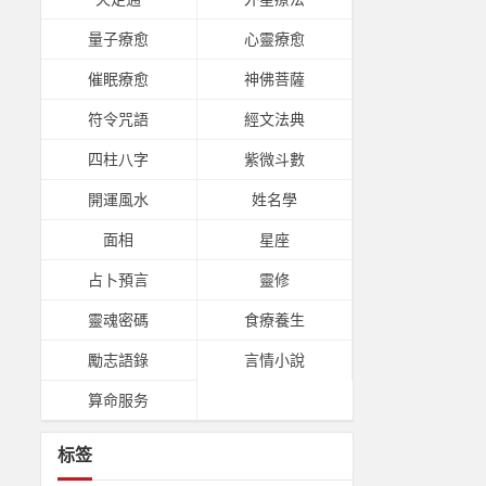
量子療愈
心靈療愈
催眠療愈
神佛菩薩
符令咒語
經文法典
四柱八字
紫微斗數
開運風水
姓名學
面相
星座
占卜預言
靈修
靈魂密碼
食療養生
勵志語錄
言情小說
算命服务
标签