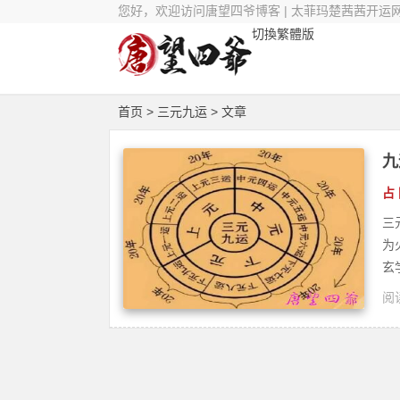
您好，欢迎访问唐望四爷博客 | 太菲玛楚茜茜开运
切換繁體版
首页
> 三元九运 > 文章
九
占
三
为
玄
阅读
修