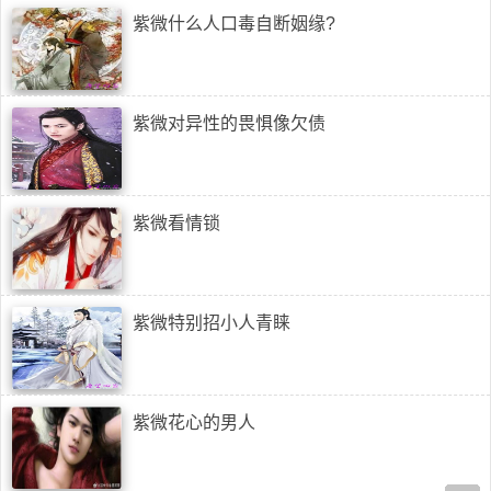
紫微什么人口毒自断姻缘?
紫微对异性的畏惧像欠债
紫微看情锁
紫微特别招小人青睐
紫微花心的男人