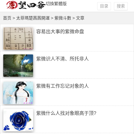
切換繁體版
目录
搜索
首页
>
太菲瑪楚茜茜開運
>
紫微斗數
> 文章
容易出大事的紫微命盘
紫微识人不清、所托非人
紫微有工作忘记对象的人
紫微什么人找对象眼高于顶?