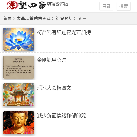
切換繁體版
目录
搜索
首页
>
太菲瑪楚茜茜開運
>
符令咒語
> 文章
楞严咒有红莲花光芒加持
金刚铠甲心咒
瑶池大会祝愿文
减少负面情绪抑郁的咒