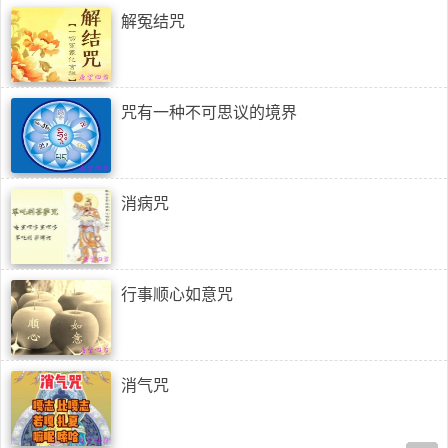
解冤结咒
咒有一种不可思议的境界
消病咒
行事顺心如意咒
消气咒