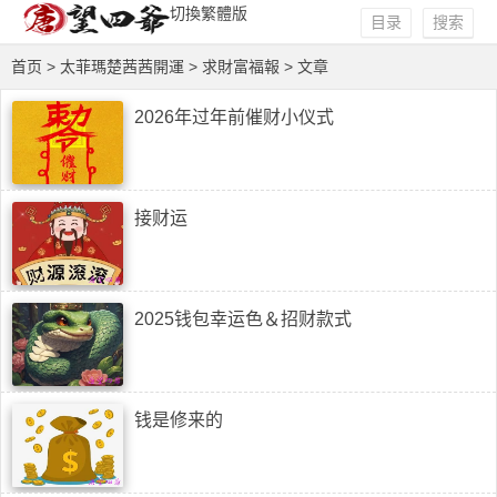
切換繁體版
目录
搜索
首页
>
太菲瑪楚茜茜開運
>
求財富福報
> 文章
2026年过年前催财小仪式
接财运
2025钱包幸运色＆招财款式
钱是修来的