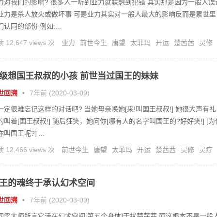
力对我们的影响? 很多人一听到业力就联想到犯错 其实那是因为一般人误
业力是杀人放火或做坏事 可是业力其实对一般人最大的影响反而是累世里
们认同的部份 例如:...
 12,647 views 次
业力
前世今生
唐望
太菲玛
开运
楚茜茜
灵修
疗
级想国王叔叔的小孩 前世当过国王的妹妹
世回溯
•
7年前 (2020-03-09)
一定很难忘记这样的对话吧? 当她母亲唤她[来!叫国王叔叔!] 她很大声有礼
的叫着[国王叔叔!] 随后狂笑，她问你[哪有人的名字叫国王的?好好笑!] [为
叫国王呢?] ...
 12,466 views 次
前世今生
唐望
太菲玛
开运
楚茜茜
灵修
灵疗
王
王的魂终于承认幻术空间
世回溯
•
7年前 (2020-03-09)
同梁大师所言它活在幻术空间[第五个身体]干扰楚茜茜 而这根本不是一般