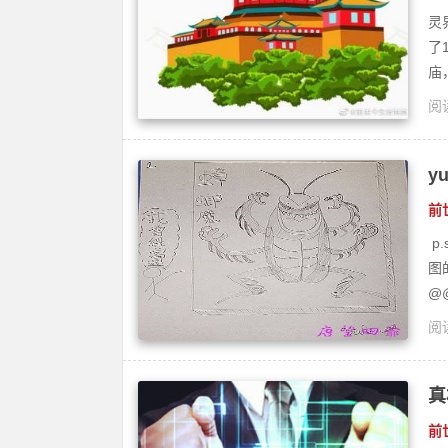
灵
了
庙
阅读
灵
y
前
p
图
@@|
阅读
灵
真
前