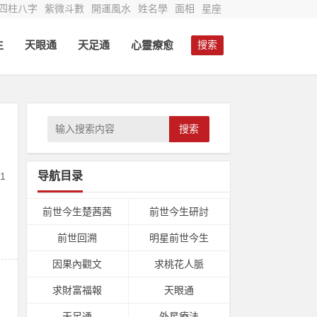
四柱八字
紫微斗數
開運風水
姓名學
面相
星座
生
天眼通
天足通
心靈療愈
搜索
搜索
导航目录
1
前世今生楚茜茜
前世今生研討
前世回溯
明星前世今生
因果內觀文
求桃花人脈
求財富福報
天眼通
天足通
外星療法