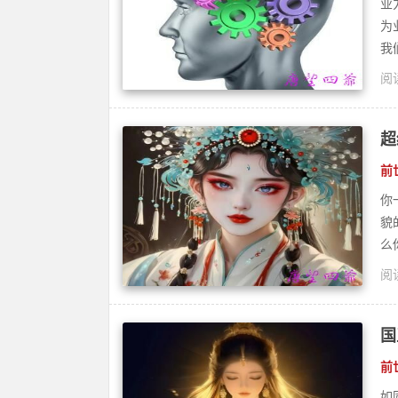
业
为
我
阅读
灵
超
前
你
貌
么你
阅读
魔
国
前
如