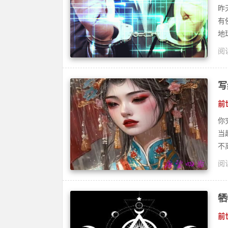
昨
有
地
阅读
灵
写
前
你
当
不
阅读
法
牺
前