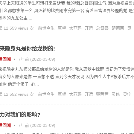
天早上天眼通的学生可琪打来告诉我 我的魂[总督察]很生气 因为重视名誉
 什么都想拿第一名 风火轮的比赛刚拿完第一名 有着丰富法界经歷的她 是
鼎鼎的九龙公主 ...
 12,559 views 次
前世今生
唐望
太菲玛
开运
总督察
楚茜茜
灵
灵疗
魔界
来隐身丸是你给龙树的!
世回溯
•
7年前 (2020-03-09)
来把隐身丸从师父那拿给龙树的人就是你 我从恶梦中惊醒 当初为了爱情
宫女的人原来是你 一直想不透 直到今天才发现 因为四个人中A被杀后并
龙树 他是个傻子 心...
 12,552 views 次
前世今生
唐望
太菲玛
开运
楚茜茜
灵修
灵疗
身丸
龙树
力对我们的影响?
世回溯
•
7年前 (2020-03-09)