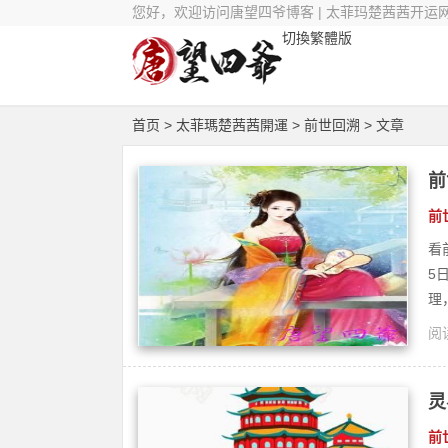
您好，欢迎访问唐望四爷博客 | 太菲玛楚茜茜开运
切換繁體版
首页
>
太菲瑪楚茜茜開運
>
前世回溯
> 文章
前
前
看
5
理
阅读
茜
灵
前