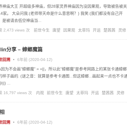
界神庙大王 开超级多神庙，但28家灵界神庙因为没因果观，导致被告被关
14家。 大朵问我:(老师带天命是什么意思啊？) 我笑:(我们都没有自己开
，是被请去低空神庙当...
 2,473 views 次
前世今生
唐望
因果观
太菲玛
开运
楚茜茜
灵修
界
灵疗
神庙
ulin分享 – 蟑螂魔篇
世回溯
•
6年前 (2020-04-12)
.s因为不会画"蟑螂魔" = =||，所以此"蟑螂魔"是参考网路上的某张卡通蟑螂
的样子画的. (谜之音：就算是参考卡通图...但这蟑螂...画起来一点也不卡
|) ...
 16,797 views 次
内观
前世今生
唐望
太菲玛
开运
楚茜茜
灵修
疗
蟑螂魔
相
世回溯
•
6年前 (2020-04-12)