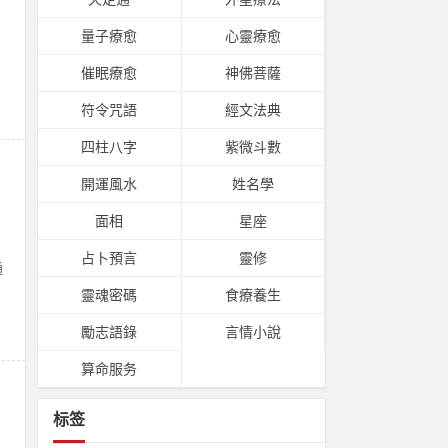
量子療愈
心靈療愈
催眠療愈
神佛菩薩
符令咒語
經文法典
四柱八字
紫微斗數
開運風水
姓名學
面相
星座
占卜預言
靈修
通
靈魂密碼
食療養生
勵志語錄
言情小說
算命服务
标签