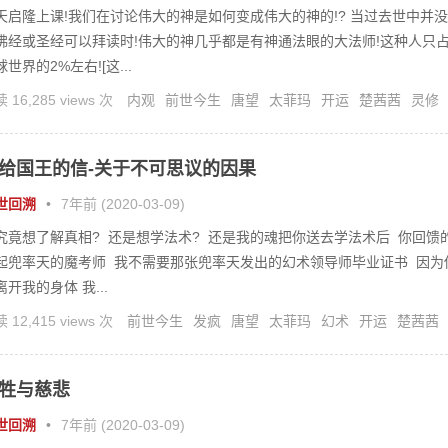
天启隆上课!我们在讨论伟大的神是如何变成伟大的神的!? 当过去世中并没
佛经或圣经可以拜读时!伟大的神几乎都是有神通法眼的大法师!这种人只
球世界的2%左右![这...
 16,285 views 次
内观
前世今生
唐望
太菲玛
开运
楚茜茜
灵修
疗
给国王的信-关于不可思议的因果
世回溯
•
7年前 (2020-03-09)
究竟想了解真相? 还是想学法术? 还是我的魂把你送去学法术后 你回馈
起兜率天的魔考师 我不需要那张兜率天发出的幻术领导师毕业证书 因为
离开我的身体 我...
 12,415 views 次
前世今生
发疯
唐望
太菲玛
幻术
开运
楚茜茜
术
灵修
灵疗
牲与慈悲
世回溯
•
7年前 (2020-03-09)