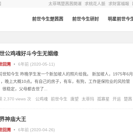
网
太菲瑪楚茜茜開運
求桃花人脈
求財富福報
前世今生楚茜茜
前世今生研討
明星前世今
世公鸡魂好斗今生无姻缘
世回溯
•
6年前 (2020-05-11)
前世知今生 昨晚学生发一个新加坡人的照片给我。 新加坡人，1975年6月
日，晚上大概10点。有自己的房子，有车，有狗，工作是保险业的风险管
，很稳定，父母都去世了...
 2,370 views 次
公鸡魂
前世今生
唐望
太菲玛
孤寡星
开运
楚茜
灵修
灵疗
界神庙大王
世回溯
•
6年前 (2020-04-26)