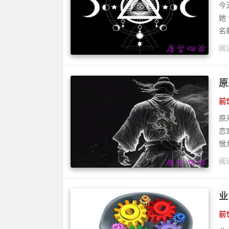
今
她
名
阅读
修
原
前
原
恋
恨
阅读
隐
业
前