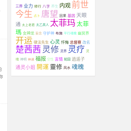
前世
内观
业力
八字
三界
修行
养生
今生
唐望
占
天眼
基因
占卜
因果
太菲玛
太菲
通
太上老君
太乙真人
瑪
女神龙
守护神
布施
幽冥界
妄念
平行魂魄
开运
心灵
律法先生
忏悔
总督察
改名
楚茜茜
灵修
灵疗
灵
灵界
福报
逍遥子
言情
魂
神明
神通
空性
轮回
開運
靈修
魂魄
通灵小姐
风水
的
你