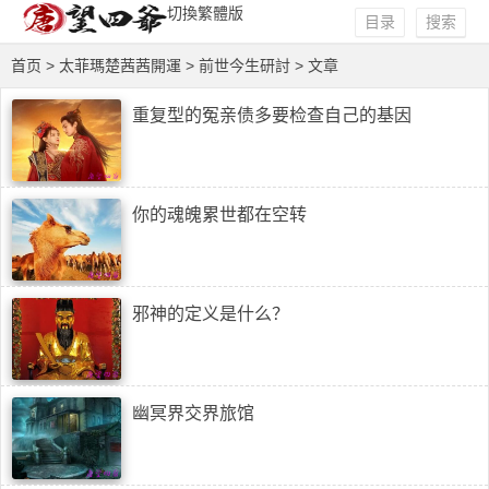
切換繁體版
目录
搜索
首页
>
太菲瑪楚茜茜開運
>
前世今生研討
> 文章
重复型的冤亲债多要检查自己的基因
你的魂魄累世都在空转
邪神的定义是什么？
幽冥界交界旅馆