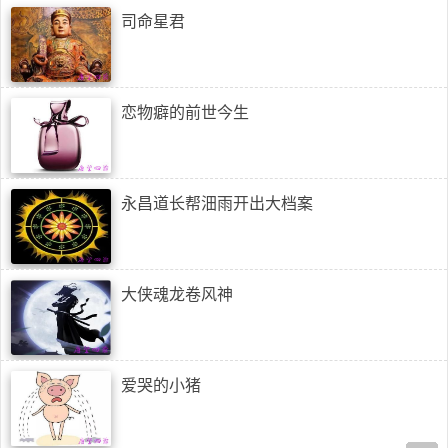
司命星君
恋物癖的前世今生
永昌道长帮沺雨开出大档案
大侠魂龙卷风神
爱哭的小猪